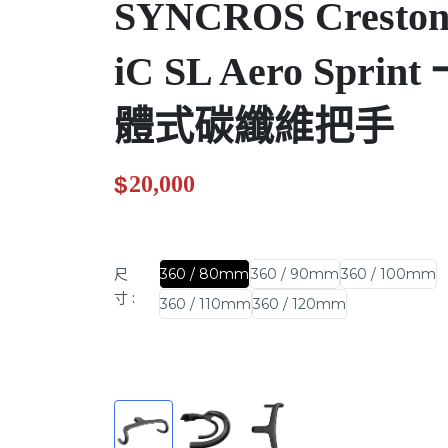
SYNCROS Cresto
iC SL Aero Sprint
體式碳纖維把手
$
20,000
.00
尺
360 / 80mm
360 / 90mm
360 / 100mm
寸
:
360 / 110mm
360 / 120mm