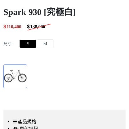
Spark 930 [究極白]
$
110,400
.00
$
138,000
.00
尺寸
:
S
M
產品規格
車架幾何