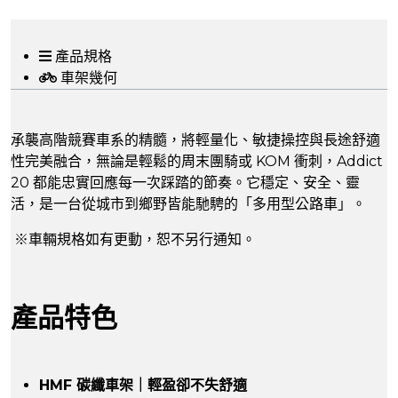
產品規格
車架幾何
承襲高階競賽車系的精髓，將輕量化、敏捷操控與長途舒適
性完美融合，無論是輕鬆的周末團騎或 KOM 衝刺，Addict
20 都能忠實回應每一次踩踏的節奏。它穩定、安全、靈
活，是一台從城市到鄉野皆能馳騁的「多用型公路車」。
※車輛規格如有更動，恕不另行通知。
產品特色
HMF 碳纖車架｜輕盈卻不失舒適