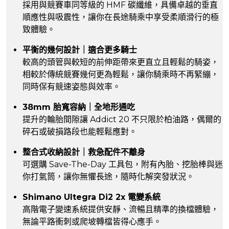
採用與競賽車同等級的 HMF 碳纖維，具備卓越的垂直
順應性與吸震性，讓你在長途騎乘中享受柔順滑行的極
致體驗。
平衡的幾何設計｜適合更多騎士
較高的頭管與較短的前伸距帶來更直立且輕鬆的騎姿，
相較於傳統競賽幾何更為輕鬆，讓你騎乘時不再緊繃，
同時保有競速姿態與效率。
38mm 胎寬容納｜全地形通吃
提升的輪胎間隙讓 Addict 20 不只限於柏油路，偶爾的
碎石或破損路段也能輕鬆應對。
整合式收納設計｜救急配件不離身
可選購 Save-The-Day 工具包，附有內胎、挖胎棒與迷
你打氣筒，讓你無懼長途，隨時化解突發狀況。
Shimano Ultegra Di2 2x 電變系統
高階電子變速系統提供安靜、流暢且精準的換檔體驗，
無論平路衝刺或爬坡轉檔皆得心應手。