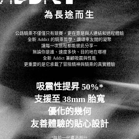
為長途而生
公路騎乘不僅僅只有競賽，更在意是與人連結和過程體驗
全新 Addict 的騎乘哲學，讚頌車友間的凝聚
讓每一次旅程都能彼此分享－
無論你是誰、速度多快、目的地在哪裡
全新 Addict 兼顧吸震與性能
更重要的是它承載了冒險精神與騎乘的真實體驗
吸震性提昇 50%*
支援至 38mm 胎寬
優化的幾何
友善體驗的貼心設計
*與前一代產品相比