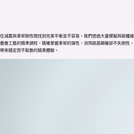
在減震與車架剛性間找到完美平衡並不容易。我們透過大量模擬與碳纖維
疊層工藝的精準調校，精確掌握車架的彈性，消弭路面顛簸卻不失剛性，
帶來穩定而不鬆散的騎乘體驗。