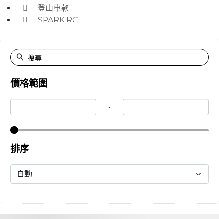
登山車款
SPARK RC
價格範圍
-
排序
詳細資訊