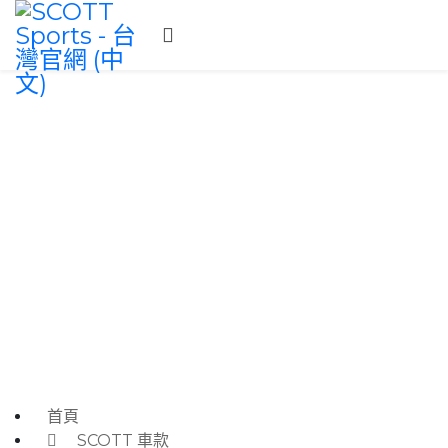
SPARK RC
Spark RC 是迄今獲勝次數最多的全避震 XC 車款。RC 系列由賽事選手為選手打造，
天生就是為了主宰賽場而生。
首頁
SCOTT 車款